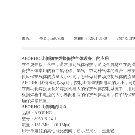
来源:
|
作者:
pmo978b0f
|
发布时间:
2021-09-09
|
2407
次浏
AEORHC 比例阀在焊接保护气体设备上的应用
在金属焊接工艺中，通常用到气体保护，避免金属材料在高
保护气体常用的有二氧化碳、氩气、或两种气体的混合，根
供应保护气体的流量大小不同，怎样做到自动控制气体的流
AEORHC 比例阀可以做到，控制比例阀线圈电流的大小，
在自动化焊接设备如焊接机器人的保护气体控制系统中，用
根据焊枪中电流的大小匹配相应的保护气体流量，在节约保
确保焊接质量。
AEORHC 比例阀
的特点
品牌：AEORHC
型号：8050-B-24-1
流量：18L/Min （0.1Mpa)
用于单电源的高性能比例阀，超小型尺寸，重量轻