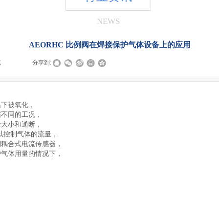
NEWS
AEORHC 比例阀在焊接保护气体设备上的应用
览
|
|
分享到:
温下被氧化，
据不同的工况，
量大小和通断，
可以控制气体的流量，
到耦合式电流传感器，
护气体用量的情况下，