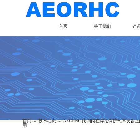
首页
关于我们
产
相互扶持，才能克服挑
团结协作，才能共创未
首页
技术动态
AEORHC 比例阀在焊接保护气体设备
≡
≡
用